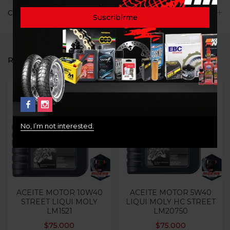
Consultas
RELATED PRODUCTS
No, I’m not interested.
ACEITE MOTOR 10W40
ACEITE MOTOR 5W40
STREET LIQUI MOLY
LIQUI MOLY HC STREET
LM1521
LM20750
$
75.000
$
75.000