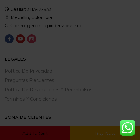
Celular: 3113422933
Medellin, Colombia
Correo: gerencia@ridershouse.co
LEGALES
Politica De Privacidad
Preguntas Frecuentes
Política De Devoluciones Y Reembolsos
Terminos Y Condiciones
ZONA DE CLIENTES
Mi Cuenta
Add To Cart
Buy Now
Carrito