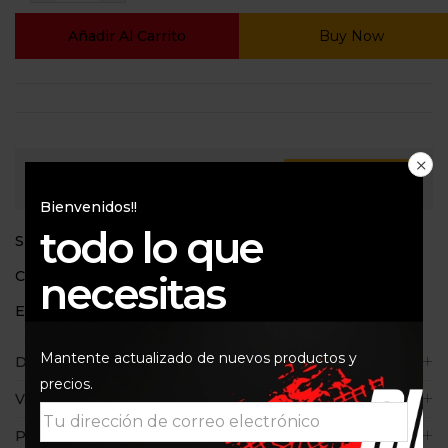
Añadir Al Carrito
Buy Now
Consultar
Bienvenidos!!
todo lo que
SKU:
LM1580
Categoría:
Para el motor
necesitas
Etiquetas:
1580
,
Antidesgaste
,
Liqui Moly
,
Oil additive
Mantente actualizado de nuevos productos y
Descripción
precios.
Valoraciones (0)
Políticas de la tienda