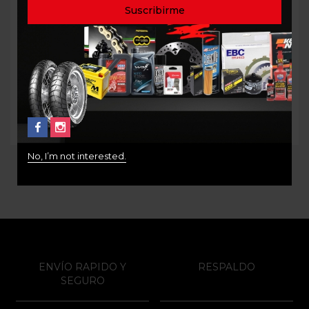
LUBRICANTE CADENA
ADITIVO LIMPIADOR
BLANCO LIQUI MOLY
SISTEMA COMBUSTIBLE
400ML LM1591
125ML LIQUI MOLY
LM1581
$
73.000
$
42.000
No, I’m not interested.
ENVÍO RAPIDO Y
RESPALDO
SEGURO