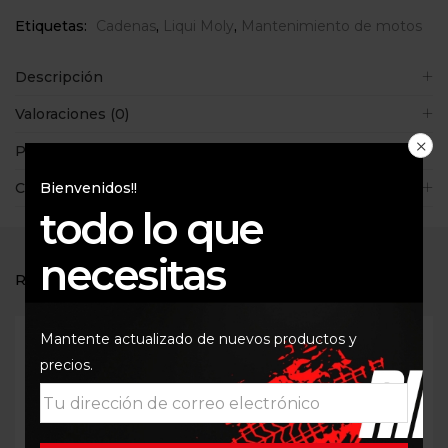
Etiquetas:
Cadenas
,
Liqui Moly
,
Mantenimiento de motos
Descripción
Valoraciones (0)
Políticas de la tienda
Consultas
Bienvenidos!!
todo lo que
necesitas
RELATED PRODUCTS
Mantente actualizado de nuevos productos y
precios.