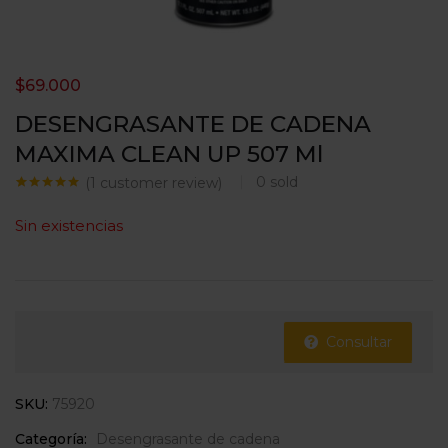
$
69.000
DESENGRASANTE DE CADENA
MAXIMA CLEAN UP 507 Ml
0
sold
(
1
customer review)
Valorado con
1
5.00
de 5
Sin existencias
en base a
valoración de
un cliente
Consultar
SKU:
75920
Categoría:
Desengrasante de cadena