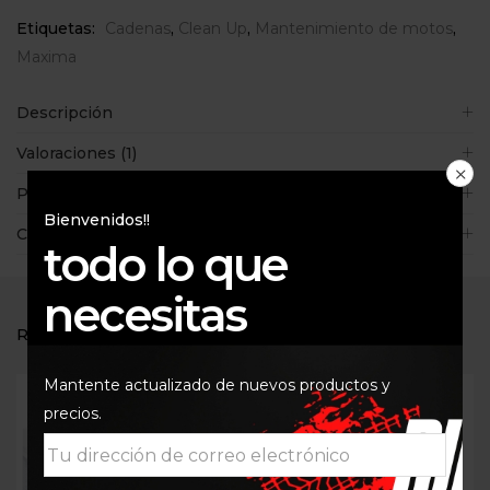
Etiquetas:
Cadenas
,
Clean Up
,
Mantenimiento de motos
,
Maxima
Descripción
Valoraciones (1)
Políticas de la tienda
Bienvenidos!!
Consultas
todo lo que
necesitas
RELATED PRODUCTS
Mantente actualizado de nuevos productos y
precios.
Out Of Stock
Out Of Stock