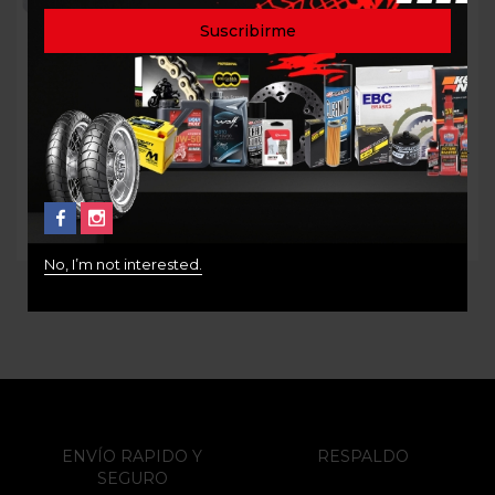
FILTRO DE ACEITE PARA
PASTAS TRASERAS BMW
MOTOS BMW
CARBON CERAMIC AZUL
BREMBO 07BB02CC
$
75.000
$
205.000
No, I’m not interested.
ENVÍO RAPIDO Y
RESPALDO
SEGURO