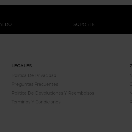
ALDO
SOPORTE
LEGALES
Politica De Privacidad
M
Preguntas Frecuentes
C
Política De Devoluciones Y Reembolsos
M
Terminos Y Condiciones
R