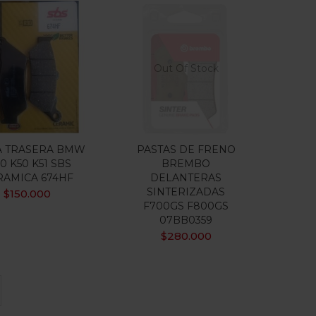
Out Of Stock
A TRASERA BMW
PASTAS DE FRENO
0 K50 K51 SBS
BREMBO
RAMICA 674HF
DELANTERAS
SINTERIZADAS
$
150.000
F700GS F800GS
07BB0359
$
280.000