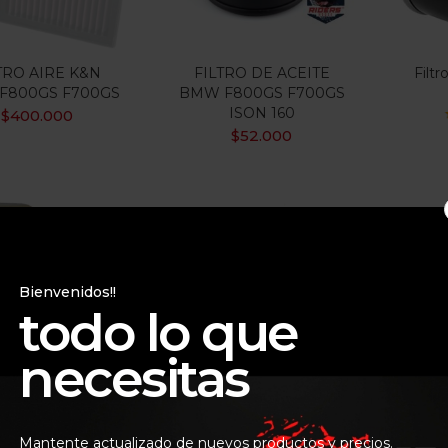
TRO AIRE K&N
FILTRO DE ACEITE
Filt
F800GS F700GS
BMW F800GS F700GS
ISON 160
$
400.000
$
52.000
Bienvenidos!!
todo lo que
necesitas
TRO DE ACEITE
E BMW F800GS
FILTRO DE ACEITE
FIL
00RR RR12000
MAHLE OC306 BMW
PAR
$
75.000
Mantente actualizado de nuevos productos y precios.
F700 F800 R1200