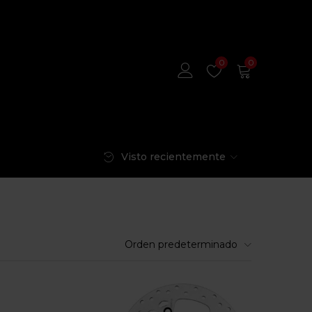
0
0
Visto recientemente
Orden predeterminado