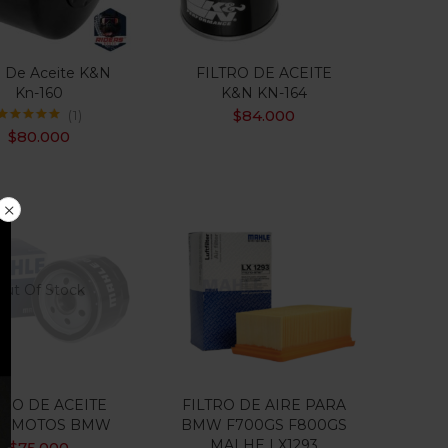
ro De Aceite K&N
FILTRO DE ACEITE
Kn-160
K&N KN-164
$
84.000
1
Valorado con
$
80.000
5.00
de 5
Out Of Stock
TRO DE ACEITE
FILTRO DE AIRE PARA
A MOTOS BMW
BMW F700GS F800GS
MALHE LX1293
$
75.000