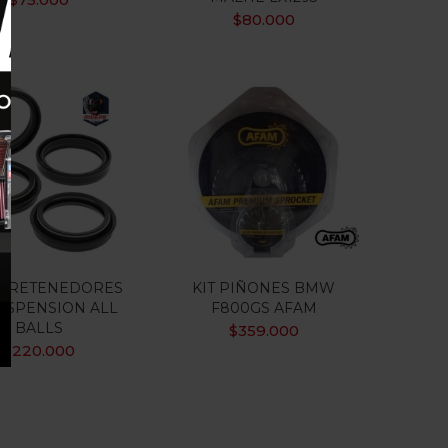
$
80.000
DE RETENEDORES
KIT PIÑONES BMW
USPENSION ALL
F800GS AFAM
BALLS
$
359.000
$
220.000