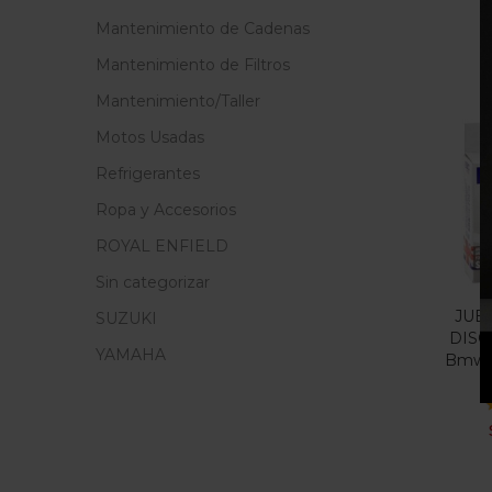
Mantenimiento de Cadenas
Mantenimiento de Filtros
Mantenimiento/Taller
Motos Usadas
Refrigerantes
Ropa y Accesorios
ROYAL ENFIELD
Sin categorizar
JUE
SUZUKI
DISC
YAMAHA
Bmw 
V