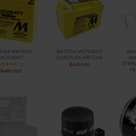
$35.000
$1.300.000
:
—
ILTRO
 oferta
(15)
ERIA MBTX12U
BATERIA MOTOBATT
Brem
MOTOBATT
QUADFLEX MBTZ14S
fre
07BB0
uetas
$
410.000
2
F8
alorado con
$
485.000
5.00
de 5
ut Of Stock