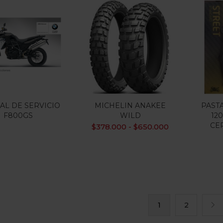
L DE SERVICIO
MICHELIN ANAKEE
PAST
F800GS
WILD
120
CE
$
378.000
$
650.000
-
1
2