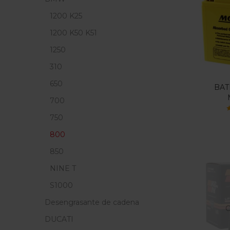
Precio
1200 K25
F
1200 K50 K51
1250
En
310
650
BAT
700
Etiq
750
V
800
850
NINE T
S1000
Desengrasante de cadena
O
DUCATI