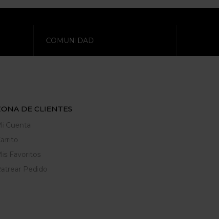
COMUNIDAD
ZONA DE CLIENTES
i Cuenta
arrito
is Favoritos
atrear Pedido