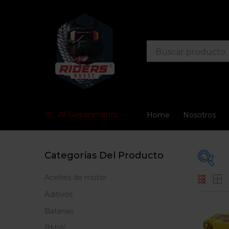
All Departments
Home
Nosotros
Categorías Del Producto
Aceites de motor
Prec
Aditivos
Baterias
BMW