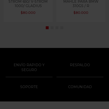
STROM 650/ V-STROM
MAHLE PARA BMW
1000/ GLADIUS
310GS / R
$
80.000
$
80.000
ENVÍO RAPIDO Y
RESPALDO
SEGURO
SOPORTE
COMUNIDAD