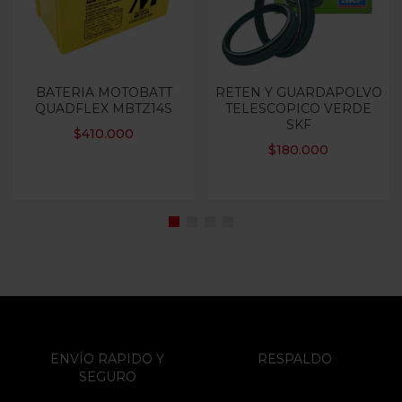
BATERIA MOTOBATT
RETEN Y GUARDAPOLVO
QUADFLEX MBTZ14S
TELESCOPICO VERDE
SKF
$
410.000
$
180.000
ENVÍO RAPIDO Y
RESPALDO
SEGURO