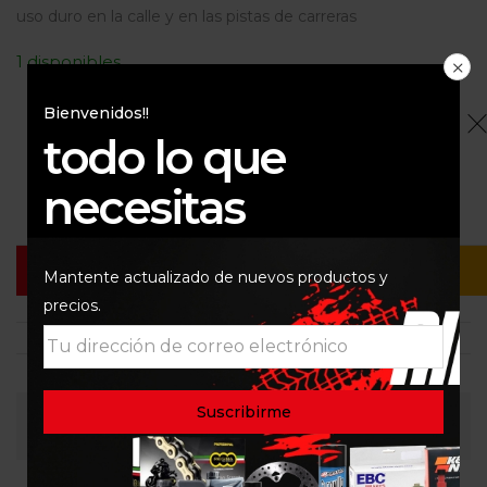
uso duro en la calle y en las pistas de carreras
1 disponibles
Bienvenidos!!
todo lo que
$
1.300.000
1 disponibles
necesitas
Añadir Al Carrito
Buy Now
Mantente actualizado de nuevos productos y
precios.
Consultar