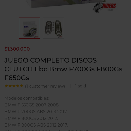
$
1.300.000
JUEGO COMPLETO DISCOS
CLUTCH Ebc Bmw F700Gs F800Gs
F650Gs
1
sold
(
1
customer review)
Valorado con
1
5.00
de 5
Modelos compatibles:
en base a
valoración de
BMW F 650GS 2007 2008.
un cliente
BMW F 700GS ABS 2013 2017.
BMW F 800GS 2012 2012.
BMW F 800GS ABS 2012 2017.