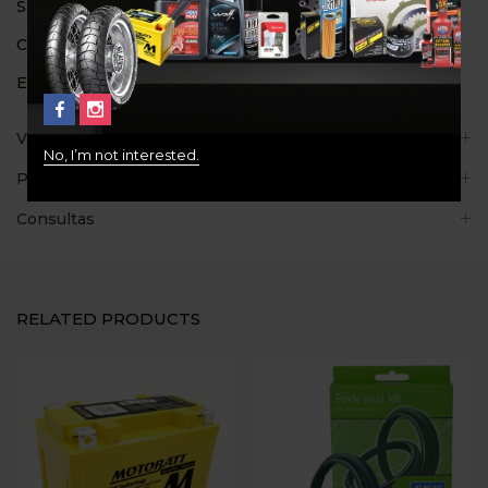
SKU:
SRK130
Categorías:
650
,
700
,
800
Etiquetas:
CLUTCH
,
EBC
,
SRK130
Valoraciones (1)
No, I’m not interested.
Políticas de la tienda
Consultas
RELATED PRODUCTS