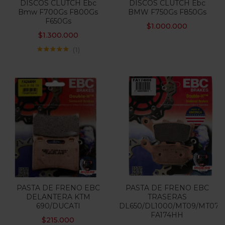
DISCOS CLUTCH Ebc
DISCOS CLUTCH Ebc
Bmw F700Gs F800Gs
BMW F750Gs F850Gs
Categorias
F650Gs
$
1.000.000
$
1.300.000
1
Valorado con
5.00
de 5
PASTA DE FRENO EBC
PASTA DE FRENO EBC
DELANTERA KTM
TRASERAS
690/DUCATI
DL650/DL1000/MT09/MT07/R
FA174HH
$
215.000