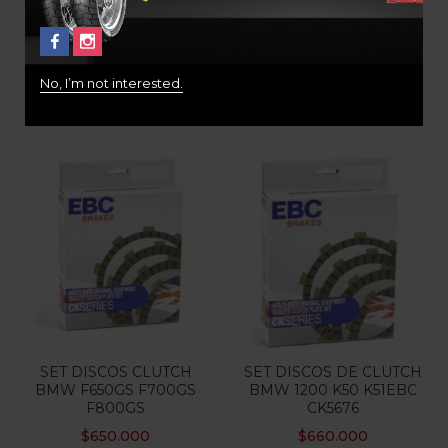
PASTILLAS FRENO EBC
PASTILLAS TRASERAS
FA213HH
VERSYS/ER6-
N/ZX/Z1000/ZX-6R EBC
$
210.000
No, I’m not interested.
$
180.000
SET DISCOS CLUTCH
SET DISCOS DE CLUTCH
BMW F650GS F700GS
BMW 1200 K50 K51EBC
F800GS
CK5676
$
650.000
$
660.000