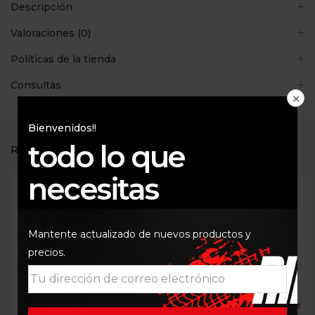
Descripción
Valoraciones (0)
Políticas de la tienda
Consultas
Bienvenidos!!
todo lo que
RELATED PRODUCTS
necesitas
Mantente actualizado de nuevos productos y
precios.