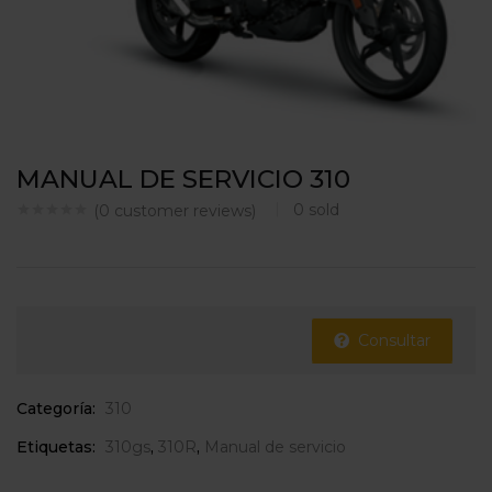
MANUAL DE SERVICIO 310
0
sold
(
0
customer reviews)
Consultar
Categoría:
310
Etiquetas:
310gs
,
310R
,
Manual de servicio