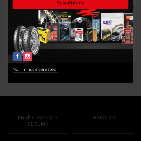
BATERIA MOTOBATT
FILTRO DE ACEITE HIFLO
MBTX9U
HF 147
$
360.000
$
42.000
No, I’m not interested.
ENVÍO RAPIDO Y
RESPALDO
SEGURO