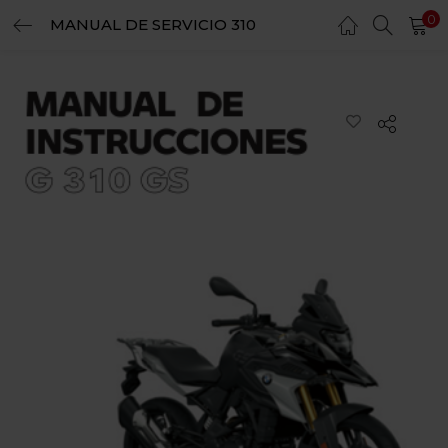
0
MANUAL DE SERVICIO 310
LOGIN
REGISTER
Enter your username and password to login.
Remember me
Login
Lost password?