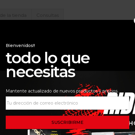
 de la tienda
Consultas
 uso en condiciones de esfuerzo extremas, p. ej., carreras,
y la protección química contra desgaste garantiza una fricci
Bienvenidos!!
todo lo que
necesitas
Mantente actualizado de nuevos productos y precios.
aliente y a las salpicaduras de agua
 desgaste incluso en caso de esfuerzo extremo
versas
cabezal de rociado con cánula plegable buena adherencia, p