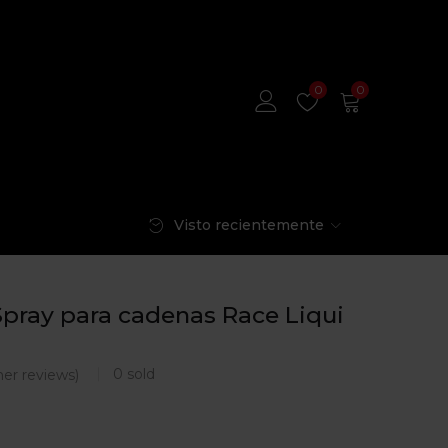
0
0
Visto recientemente
pray para cadenas Race Liqui
0
sold
er reviews)