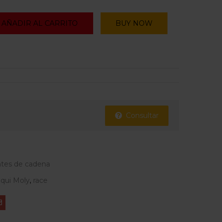
AÑADIR AL CARRITO
BUY NOW
Consultar
ntes de cadena
iqui Moly
,
race