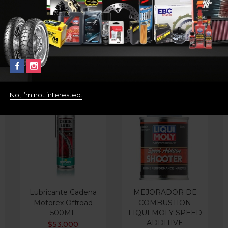
No, I’m not interested.
Lubricante Cadena
MEJORADOR DE
Motorex Offroad
COMBUSTION
500ML
LIQUI MOLY SPEED
ADDITIVE
$
53.000