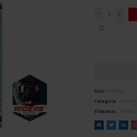
SKU:
lm21764
Categoría:
Lubrica
Etiquetas:
21764
,
L