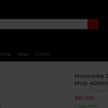
Tienda
Salidas
Contacto
Motorbike S
Moly 400ml
(
0
custom
$
80.000
3 disponibles