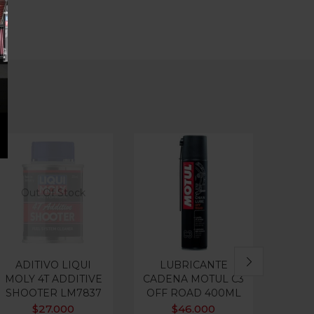
Out Of Stock
Ou
ADITIVO LIQUI
LUBRICANTE
LU
MOLY 4T ADDITIVE
CADENA MOTUL C3
CADE
SHOOTER LM7837
OFF ROAD 400ML
A
$
27.000
$
46.000