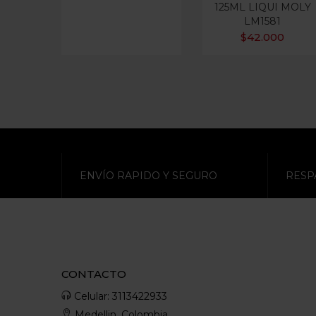
125ML LIQUI MOLY
LM1581
$
42.000
ENVÍO RAPIDO Y SEGURO
RESP
CONTACTO
Celular: 3113422933
Medellin, Colombia