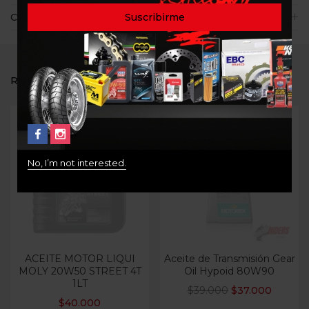
Consultas
RELATED PRODUCTS
-5%
No, I’m not interested.
Out Of Stock
Out Of Stock
ACEITE MOTOR LIQUI
Aceite de Transmisión Gear
MOLY 20W50 STREET 4T
Oil Hypoid 80W90
1LT
$
39.000
$
37.000
$
40.000