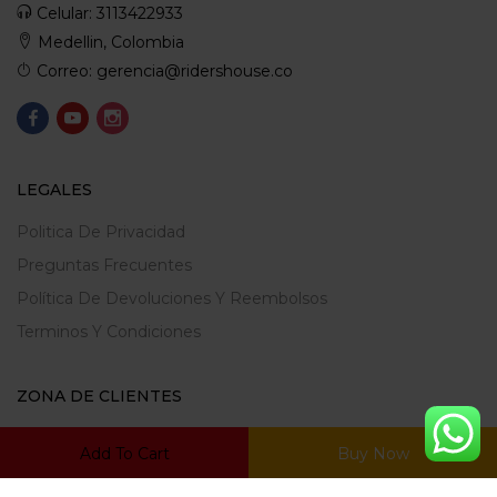
Celular: 3113422933
Medellin, Colombia
Correo: gerencia@ridershouse.co
LEGALES
Politica De Privacidad
Preguntas Frecuentes
Política De Devoluciones Y Reembolsos
Terminos Y Condiciones
ZONA DE CLIENTES
Mi Cuenta
Add To Cart
Buy Now
Carrito