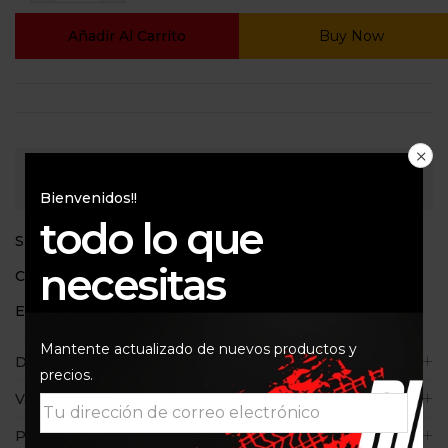
Añadir Al Carrito
Buy Now
Consultar
Bienvenidos!!
todo lo que
SKU:
ENI10W40FS
necesitas
Categoría:
Aceites de motor
Etiquetas:
10W40
,
ENI RIDER
Mantente actualizado de nuevos productos y
Descripción
precios.
Valoraciones (0)
Políticas de la tienda