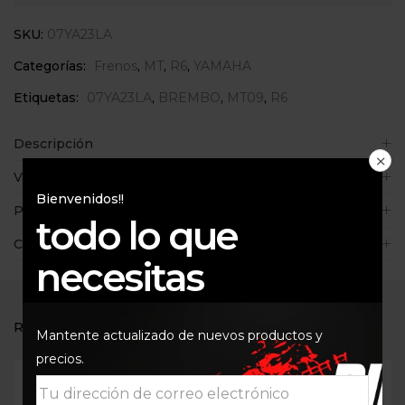
SKU:
07YA23LA
Categorías:
Frenos
,
MT
,
R6
,
YAMAHA
Etiquetas:
07YA23LA
,
BREMBO
,
MT09
,
R6
Descripción
Valoraciones (0)
Bienvenidos!!
Políticas de la tienda
todo lo que
Consultas
necesitas
RELATED PRODUCTS
Mantente actualizado de nuevos productos y
precios.