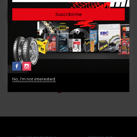
Out Of Stock
Out Of Stock
DISCO DE FRENO
BATERIA LITIO Y DE ALTO
TRASERO BMW K50 K51
DESEMPEÑO
R1250
YTZ10S/YTX12-BS/YB12A-A
$
615.000
$
390.000
No, I’m not interested.