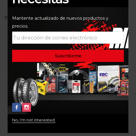
YOU MAY ALSO LIKE…
Mantente actualizado de nuevos productos y
precios.
Out Of Stock
Pastillas de freno Brembo
sinterizadas 07GR90LA
BMW 1250GS (Mordaza
BMW)
No, I’m not interested.
$
265.000