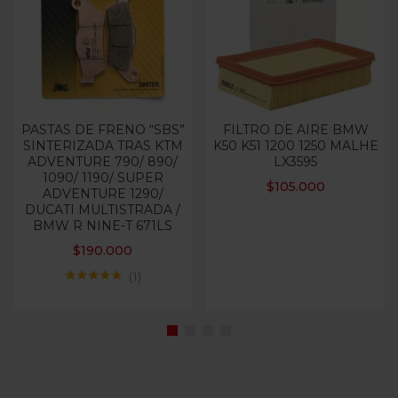
PASTAS DE FRENO “SBS”
FILTRO DE AIRE BMW
SINTERIZADA TRAS KTM
K50 K51 1200 1250 MALHE
ADVENTURE 790/ 890/
LX3595
1090/ 1190/ SUPER
$
105.000
ADVENTURE 1290/
DUCATI MULTISTRADA /
BMW R NINE-T 671LS
$
190.000
1
Valorado con
5.00
de 5