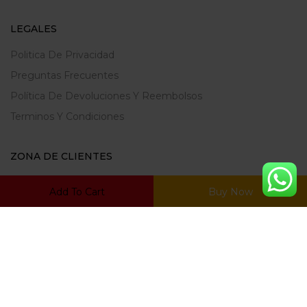
LEGALES
Politica De Privacidad
Preguntas Frecuentes
Política De Devoluciones Y Reembolsos
Terminos Y Condiciones
ZONA DE CLIENTES
Mi Cuenta
Add To Cart
Buy Now
Carrito
Mis Favoritos
Ratrear Pedido