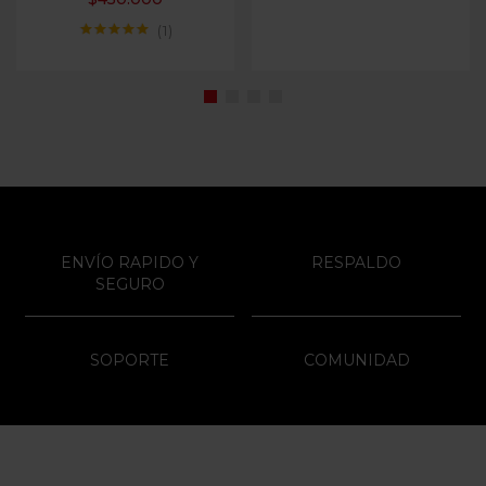
1
Valorado con
5.00
de 5
ENVÍO RAPIDO Y
RESPALDO
SEGURO
SOPORTE
COMUNIDAD