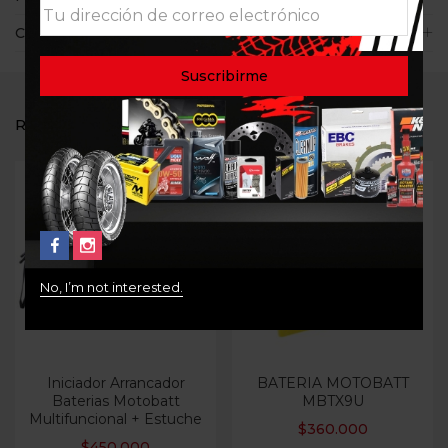
Consultas
RELATED PRODUCTS
No, I’m not interested.
Iniciador Arrancador
BATERIA MOTOBATT
Baterias Motobatt
MBTX9U
Multifuncional + Estuche
$
360.000
$
450.000