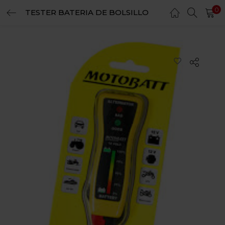
0
TESTER BATERIA DE BOLSILLO
LOGIN
REGISTER
Enter your username and password to login.
Remember me
Login
Lost password?