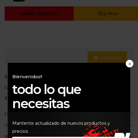
Añadir Al Carrito
Buy Now
Consultar
Bienvenidos!!
SKU:
22360
todo lo que
Categoría:
Baterias
necesitas
Etiqueta:
Motobatt
Descripción
Mantente actualizado de nuevos productos y
Valoraciones (0)
precios.
Políticas de la tienda