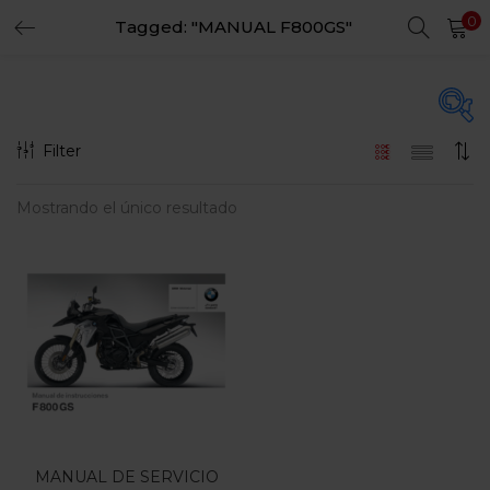
0
Tagged: "MANUAL F800GS"
LOGIN
REGISTER
Enter your username and password to login.
Filter
En oferta
(15)
Mostrando el único resultado
Remember me
Login
Categorias
Lost password?
Categorias
MANUAL DE SERVICIO