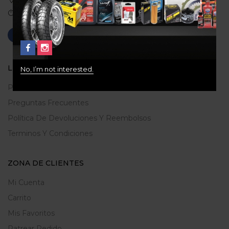
Medellin, Colombia
Correo: gerencia@ridershouse.co
LEGALES
No, I’m not interested.
Politica De Privacidad
Preguntas Frecuentes
Política De Devoluciones Y Reembolsos
Terminos Y Condiciones
ZONA DE CLIENTES
Mi Cuenta
Carrito
Mis Favoritos
Ratrear Pedido