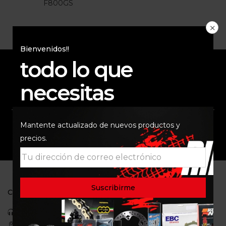
F800GS
Bienvenidos!!
todo lo que
necesitas
ENVÍO RAPIDO Y
RESPALDO
SEGURO
Mantente actualizado de nuevos productos y
SOPORTE
COMUNIDAD
precios.
CONTACTO
Celular: 3113422933