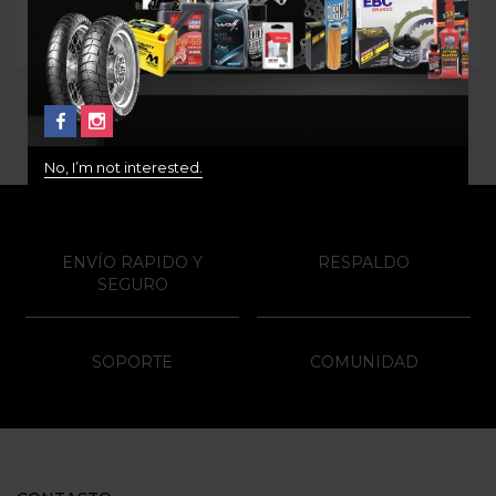
$
80.000
$
220.000
No, I’m not interested.
ENVÍO RAPIDO Y
RESPALDO
SEGURO
SOPORTE
COMUNIDAD