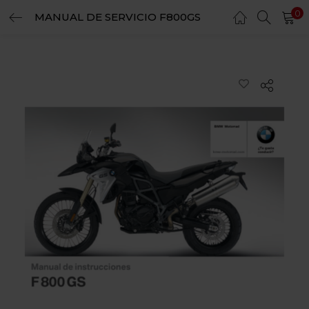
0
MANUAL DE SERVICIO F800GS
LOGIN
REGISTER
Enter your username and password to login.
Remember me
Login
Lost password?