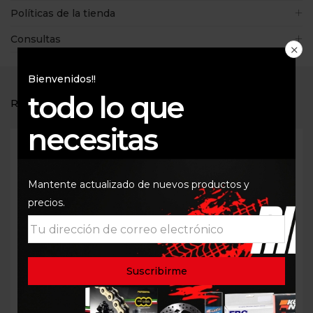
Políticas de la tienda
Consultas
Bienvenidos!!
todo lo que
RELATED PRODUCTS
necesitas
Mantente actualizado de nuevos productos y
precios.
FILTRO DE AIRE PARA
KIT DE RETENEDORES
BMW F700GS F800GS
DE SUSPENSION ALL
MALHE LX1293
BALLS