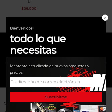
1LT
$
36.000
Bienvenidos!!
todo lo que
necesitas
ENVÍO RAPIDO Y
RESPALDO
SEGURO
Mantente actualizado de nuevos productos y
precios.
SOPORTE
COMUNIDAD
CONTACTO