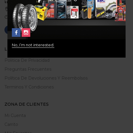
Celular: 3113422933
Medellin, Colombia
Correo: gerencia@ridershouse.co
No, I’m not interested.
LEGALES
Politica De Privacidad
Preguntas Frecuentes
Política De Devoluciones Y Reembolsos
Terminos Y Condiciones
ZONA DE CLIENTES
Mi Cuenta
Carrito