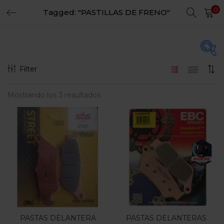
0
Tagged: "PASTILLAS DE FRENO"
LOGIN
REGISTER
Enter your username and password to login.
Filter
Precio
Mostrando los 3 resultados
Remember me
Login
$200.000
$360.000
Precio:
—
Lost password?
Filtro
En oferta
(15)
PASTAS DELANTERA
PASTAS DELANTERAS
Categorias