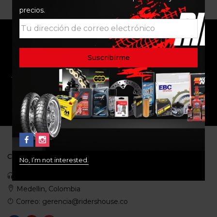
precios.
ENVÍO RAPIDO Y
RESPALDO
SEGURO
SOPORTE
COMUNIDAD
CONTACTO
No, I’m not interested.
Celular: 3113422933
Medellin, Colombia
Correo: gerencia@ridershouse.co