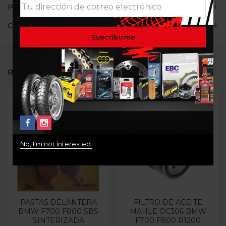
Políticas de la tienda
Consultas
RELATED PRODUCTS
No, I’m not interested.
PASTAS DELANTERA
FILTRO DE ACEITE
BMW F700 F800 SBS
MAHLE OC306 BMW
SINTERIZADA
F700 F800 R1200