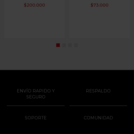
$
200.000
$
73.000
ENVÍO RAPIDO Y
RESPALDO
SEGURO
SOPORTE
COMUNIDAD