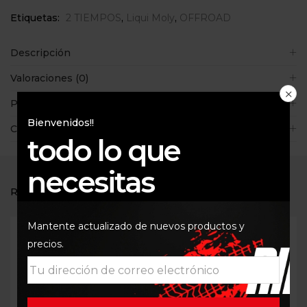
Etiquetas:
2 TIEMPOS
,
Liqui Moly
,
OFFROAD
Descripción
Valoraciones (0)
Políticas de la tienda
Bienvenidos!!
Consultas
todo lo que
necesitas
RELATED PRODUCTS
Mantente actualizado de nuevos productos y
precios.
Out Of Stock
Out Of Stock