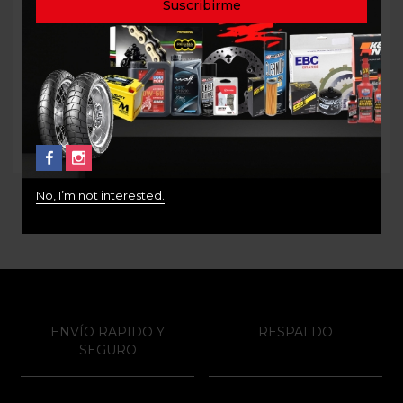
ACEITE MOTOREX
ACEITE MOTOR LIQUI
FORMULA 15W50 4T 1L
MOLY 20W50 STREET 4T
1LT
$
46.000
$
40.000
No, I’m not interested.
ENVÍO RAPIDO Y
RESPALDO
SEGURO