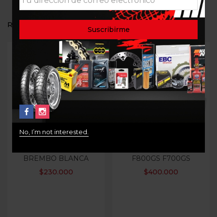
RELATED PRODUCTS
Out Of Stock
Out Of Stock
No, I’m not interested.
PASTILLAS DE FRENO
FILTRO AIRE K&N BMW
BREMBO BLANCA
F800GS F700GS
$
230.000
$
400.000