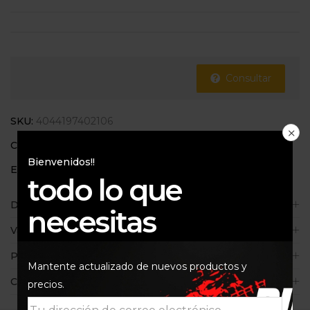
Consultar
SKU:
4044197402106
Categorías:
700
,
800
,
Frenos
Bienvenidos!!
Etiquetas:
F700gs
,
F800gs
,
FERODO
,
k25
todo lo que
Descripción
necesitas
Valoraciones (0)
Políticas de la tienda
Mantente actualizado de nuevos productos y
Consultas
precios.