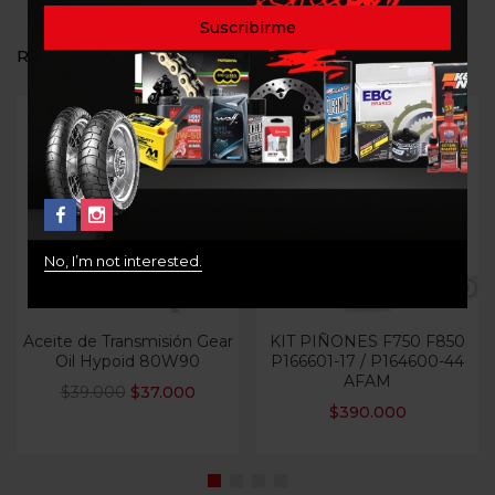
RELATED PRODUCTS
-5%
Out Of Stock
Out Of Stock
No, I’m not interested.
Aceite de Transmisión Gear
KIT PIÑONES F750 F850
Oil Hypoid 80W90
P166601-17 / P164600-44
AFAM
$
39.000
$
37.000
$
390.000