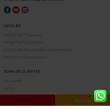
LEGALES
Politica De Privacidad
Preguntas Frecuentes
Política De Devoluciones Y Reembolsos
Terminos Y Condiciones
ZONA DE CLIENTES
Mi Cuenta
Carrito
Mis Favoritos
Add To Cart
Buy Now
Ratrear Pedido