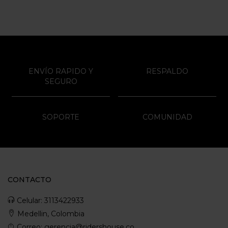
ENVÍO RAPIDO Y
RESPALDO
SEGURO
SOPORTE
COMUNIDAD
CONTACTO
Celular: 3113422933
Medellin, Colombia
Correo: gerencia@ridershouse.co