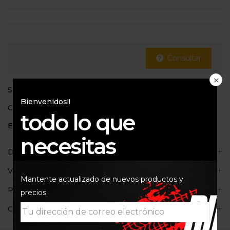
Consultar
SKU:
123-146-5
Bienvenidos!!
Categoría:
Kit de arrastre
todo lo que
Etiquetas:
AFAM
,
NINJA300
necesitas
Descripción
Valoraciones (0)
Mantente actualizado de nuevos productos y
Políticas de la tienda
precios.
Consultas