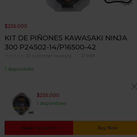
$
255.000
KIT DE PIÑONES KAWASAKI NINJA
300 P24502-14/P16500-42
0
sold
(
0
customer reviews)
1 disponibles
$
255.000
1 disponibles
Añadir Al Carrito
Buy Now