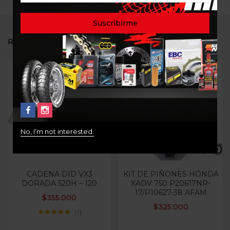
RELATED PRODUCTS
Out Of Stock
No, I’m not interested.
CADENA DID VX3
KIT DE PIÑONES HONDA
DORADA 520H – 120
XADV 750 P20617NR-
17/P10627-38 AFAM
$
355.000
$
325.000
1
Valorado con
5.00
de 5