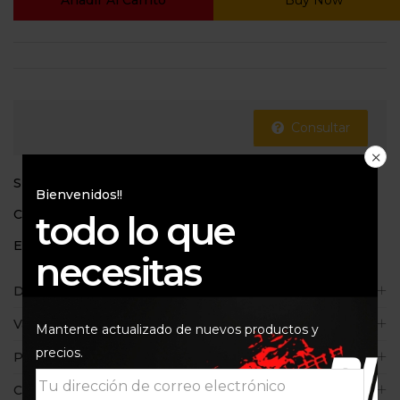
Añadir Al Carrito
Buy Now
Consultar
SKU:
123-192-9
Bienvenidos!!
Categoría:
Kit de arrastre
todo lo que
Etiquetas:
AFAM
,
MT09
,
YAMAHA
necesitas
Descripción
Valoraciones (0)
Mantente actualizado de nuevos productos y
precios.
Políticas de la tienda
Consultas