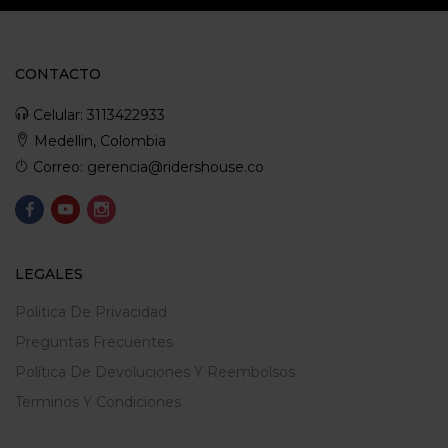
CONTACTO
Celular: 3113422933
Medellin, Colombia
Correo: gerencia@ridershouse.co
LEGALES
Politica De Privacidad
Preguntas Frecuentes
Política De Devoluciones Y Reembolsos
Terminos Y Condiciones