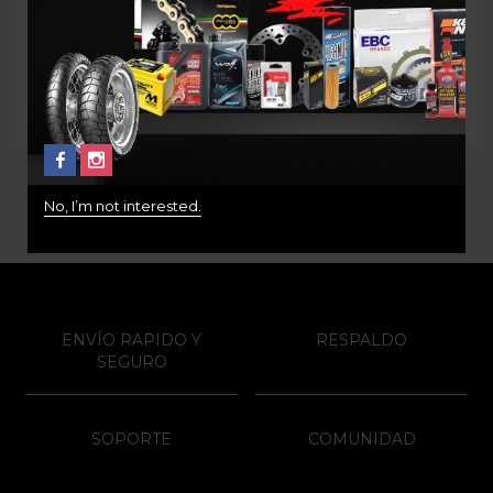
$
340.000
$
65.000
No, I’m not interested.
ENVÍO RAPIDO Y
RESPALDO
SEGURO
SOPORTE
COMUNIDAD