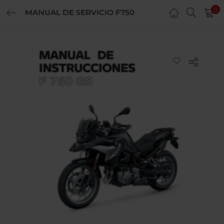
0
MANUAL DE SERVICIO F750
LOGIN
REGISTER
Enter your username and password to login.
Remember me
Login
Lost password?