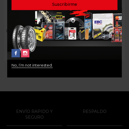
Limpiador de Piezas y
ACEITE MOTOR LIQUI
Frenos LIQUI MOLY 500ml
MOLY 10W50 STREET
$
27.000
$
78.000
No, I’m not interested.
ENVÍO RAPIDO Y
RESPALDO
SEGURO