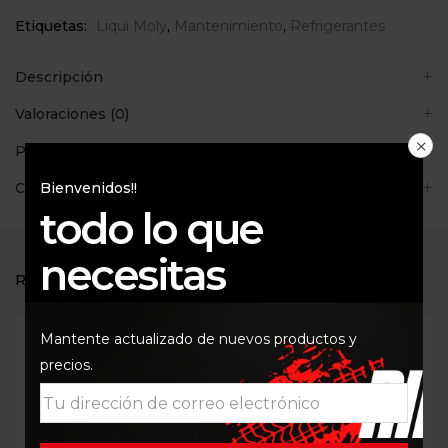
Etiquetas:
Liqui Moly
,
Mantenimiento
,
Refrigerantes
Descripción
Valoraciones (0)
Políticas de la tienda
Consultas
Bienvenidos!!
todo lo que
necesitas
RELATED PRODUCTS
Mantente actualizado de nuevos productos y
precios.
Out Of Stock