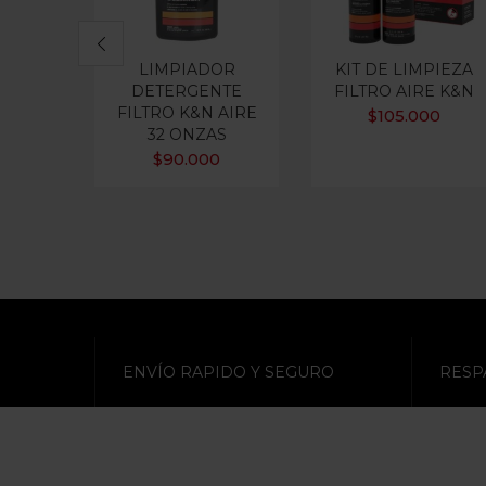
LIMPIADOR
KIT DE LIMPIEZA
DETERGENTE
FILTRO AIRE K&N
FILTRO K&N AIRE
$
105.000
32 ONZAS
$
90.000
ENVÍO RAPIDO Y SEGURO
RESP