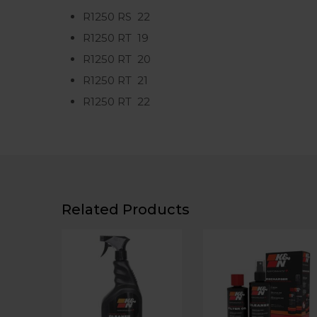
R1250 RS
22
R1250 RT
19
R1250 RT
20
R1250 RT
21
R1250 RT
22
Related Products