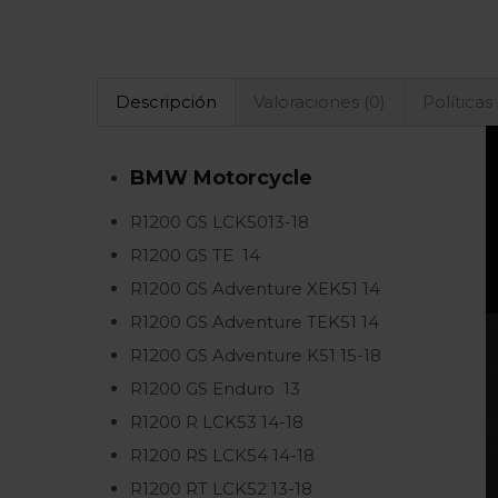
Descripción
Valoraciones (0)
Políticas
BMW
Motorcycle
R1200 GS LC
K
50
13-18
R1200 GS TE
14
R1200 GS Adventure XE
K51
14
R1200 GS Adventure TE
K51
14
R1200 GS Adventure
K51
15-18
R1200 GS Enduro
13
R1200 R LC
K53
14-18
R1200 RS LC
K54
14-18
R1200 RT LC
K52
13-18