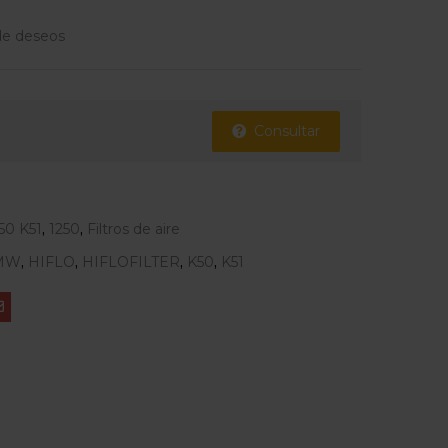
 de deseos
Consultar
50 K51
,
1250
,
Filtros de aire
MW
,
HIFLO
,
HIFLOFILTER
,
K50
,
K51