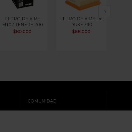
FILTRO DE AIRE
FILTRO DE AIRE DE
FI
MT07 TENERE 700
DUKE 390
M
F65
$
80.000
$
68.000
COMUNIDAD