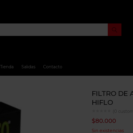
Tienda
Salidas
Contacto
FILTRO DE 
HIFLO
(
0
custom
$
80.000
Sin existencias