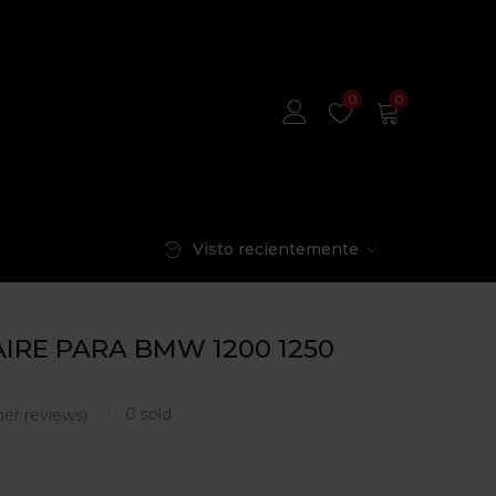
0
0
Visto recientemente
AIRE PARA BMW 1200 1250
0
sold
er reviews)