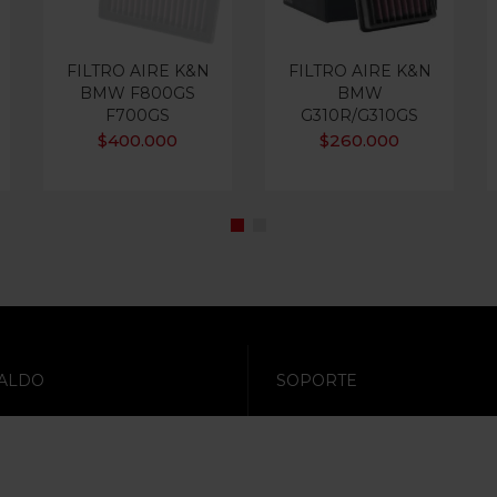
FILTRO AIRE K&N
FILTRO AIRE K&N
BMW F800GS
BMW
F700GS
G310R/G310GS
$
400.000
$
260.000
ALDO
SOPORTE