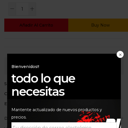
Añadir Al Carrito
Buy Now
Consultar
Bienvenidos!!
todo lo que
SKU:
123-174-1
necesitas
Categorías:
700
,
800
,
Kit de arrastre
Etiquetas:
AFAM
,
F700
,
F800 BMW
,
KIT ARRASTRE
Mantente actualizado de nuevos productos y
precios.
Descripción