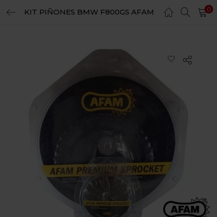
0
KIT PIÑONES BMW F800GS AFAM
LOGIN
REGISTER
Enter your username and password to login.
Remember me
Login
Lost password?