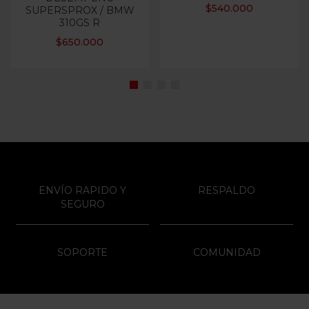
$
540.000
SUPERSPROX / BMW
310GS R
$
650.000
ENVÍO RAPIDO Y
RESPALDO
SEGURO
SOPORTE
COMUNIDAD