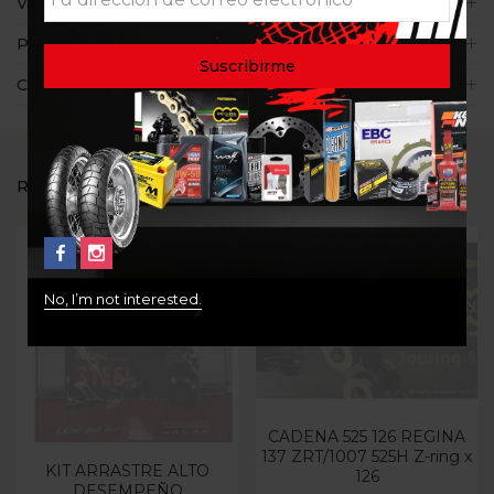
Valoraciones (0)
Políticas de la tienda
Consultas
RELATED PRODUCTS
No, I’m not interested.
Out Of Stock
Out Of Stock
CADENA 525 126 REGINA
137 ZRT/1007 525H Z-ring x
KIT ARRASTRE ALTO
126
DESEMPEÑO