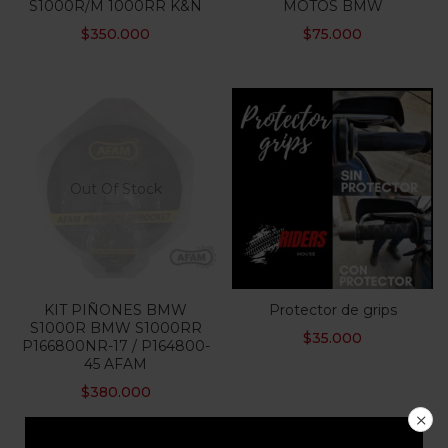
S1000R/M 1000RR K&N
MOTOS BMW
$
350.000
$
75.000
Out Of Stock
KIT PIÑONES BMW
Protector de grips
S1000R BMW S1000RR
$
35.000
P166800NR-17 / P164800-
45 AFAM
$
380.000