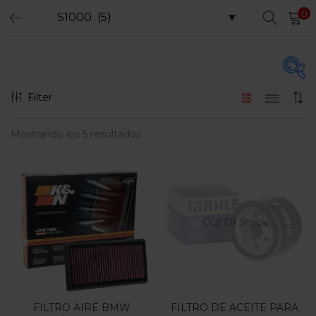
0
LOGIN
REGISTER
Enter your username and password to login.
Filter
Precio
Mostrando los 5 resultados
Remember me
Login
$35.000
$380.000
Precio:
—
Lost password?
Filtro
Out Of Stock
En oferta
(15)
FILTRO AIRE BMW
FILTRO DE ACEITE PARA
Etiquetas