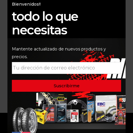
Bienvenidos!!
todo lo que
necesitas
Mantente actualizado de nuevos productos y
precios.
RETEN Y GUARDAPOLVO
TELESCOPICO VERDE
SKF
$
180.000